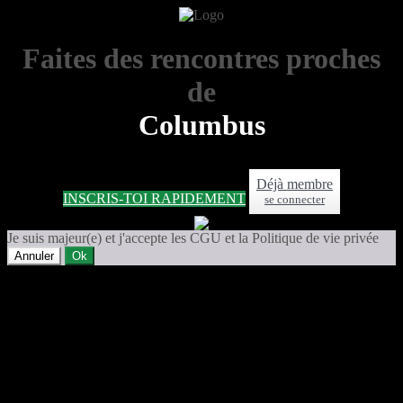
Faites des rencontres proches
de
Columbus
Déjà membre
INSCRIS-TOI RAPIDEMENT
se connecter
Je suis majeur(e) et j'accepte les CGU et la Politique de vie privée
Annuler
Ok