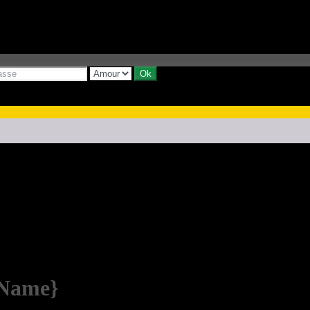
yName}