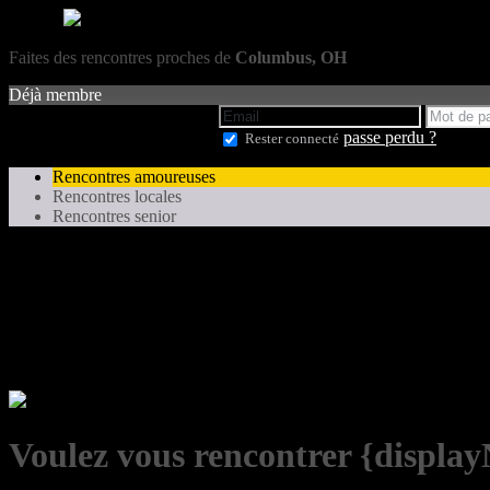
Faites des rencontres proches de
Columbus, OH
Déjà membre
passe perdu ?
Rester connecté
Rencontres amoureuses
Rencontres locales
Rencontres senior
Voulez vous rencontrer {displa