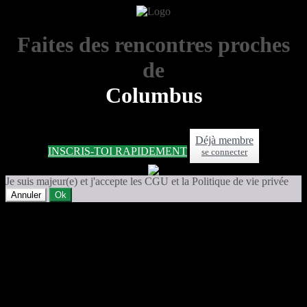
Faites des rencontres proches
de
Columbus
Déjà membre
INSCRIS-TOI RAPIDEMENT
se connecter
Je suis majeur(e) et j'accepte les CGU et la Politique de vie privée
Annuler
Ok