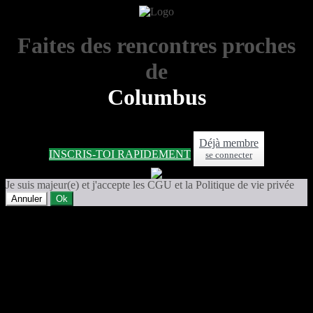
Faites des rencontres proches
de
Columbus
Déjà membre
INSCRIS-TOI RAPIDEMENT
se connecter
Je suis majeur(e) et j'accepte les CGU et la Politique de vie privée
Annuler
Ok