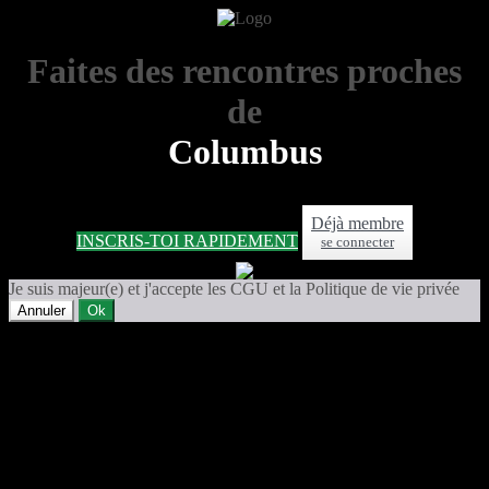
Faites des rencontres proches
de
Columbus
Déjà membre
INSCRIS-TOI RAPIDEMENT
se connecter
Je suis majeur(e) et j'accepte les CGU et la Politique de vie privée
Annuler
Ok