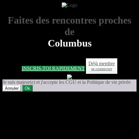
Faites des rencontres proches
de
Columbus
Déjà membre
INSCRIS-TOI RAPIDEMENT
se connecter
Je suis majeur(e) et j'accepte les CGU et la Politique de vie privée
Annuler
Ok