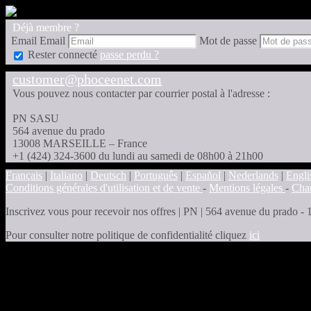
Déjà membre ?
Email
Email
Mot de passe
Rester connecté
passe perdu ?
customer@phoceenet.com
Vous pouvez nous contacter par courrier postal à l'adresse :
PN SASU
564 avenue du prado
13008 MARSEILLE – France
+1 (424) 324-3600 du lundi au samedi de 08h00 à 21h00
Français
|
Italiano
|
Deutsch
|
Português
|
Español
|
Nederlands
|
Engli
Conditions générales d'utilisation et de vente
-
Mentions légales
-
Char
Inscrivez vous pour recevoir nos offres
|
PN | 564 avenue du prado - 
Pour consulter notre politique de confidentialité cliquez
ici