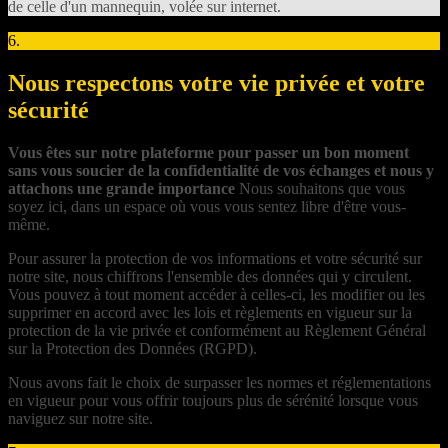
de celle d'un mannequin, volée sur internet.
6.
Nous respectons votre vie privée et votre
sécurité
Vous êtes sur notre plateforme pour passer un bon moment
sans vous soucier de la confidentialité de vos échanges et nous y
attachons une grande importance
Nous souhaitons que vous
soyez ici, dans un espace où vous vous sentez libre d'être vous-
même.
Pour assurer la protection de vos informations et votre sécurité sur
notre site, nous chiffrons l'ensemble des données qui y circulent.
Vous pouvez à tout moment accéder à celles-ci, les modifier ou les
supprimer en accord avec les lois et règlements en vigueur sur la
protection de la vie privée et conformément au Règlement Général
sur la Protection des Données (RGPD).
Nous avons fait le choix de surpasser les normes et réglementations
en vigueur pour vous offrir toujours plus de sérénité lorsque vous
naviguez sur notre site.