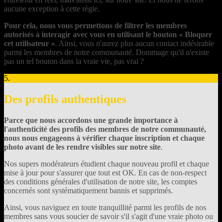
aucune exception à cette règle.
Pour cela, nous vous permettons de filtrer les membres
autorisés à interagir avec vous en utilisant le bouton « Bloquer
cet utilisateur »
. Ainsi, vous n'aurez plus aucun contact indésirable
parmi les membres de notre communauté. Dommage qu'il n'existe
pas un tel bouton dans la vraie vie, pas vrai ?
5.
Des profils authentiques
Parce que nous accordons une grande importance à
l'authenticité des profils des membres de notre communauté,
nous nous engageons à vérifier chaque inscription et chaque
photo avant de les rendre visibles sur notre site
.
Nos supers modérateurs étudient chaque nouveau profil et chaque
mise à jour pour s'assurer que tout est OK. En cas de non-respect
des conditions générales d'utilisation de notre site, les comptes
concernés sont systématiquement bannis et supprimés.
Ainsi, vous naviguez en toute tranquillité parmi les profils de nos
membres sans vous soucier de savoir s'il s'agit d'une vraie photo ou