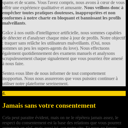
spams et de scams. Vous l'avez compris, nous avons à cœur de vous
offrir une expérience qualitative et amusante.
Nous veillons donc à
empêcher toutes pratiques douteuses, inappropriées et non
conformes à notre charte en bloquant et bannissant les profils
malveillants
.
Grâce à nos outils d'intelligence artificielle, nous sommes capables
de détecter et d'analyser chaque mise à jour de profils. Notre objectif
: traquer sans relâche les utilisateurs malveillants. (Oui, nous
sommes un peu les supers-agents du love). Nous effectuons
également quotidiennement des examens manuels et analysons
scrupuleusement chaque signalement que vous pourriez être amené
à nous faire.
Sentez-vous libre de nous informer de tout comportement
inopportun. Nous nous assurerons que vous puissiez continuer à
utiliser notre plateforme sereinement.
4.
Jamais sans votre consentement
Cela peut paraitre évident, mais on ne le répètera jamais assez, le
respect du consentement est la base des relations que vous pourrez
entretenir en réel, mais aussi ici, sur notre site. Et nous ne ferons