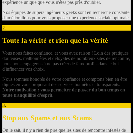
expérience unique que vous n'êtes pas près d'oublier.
Nos équipes de supers ingénieurs-geeks sont en recherche constante
d'améliorations pour vous proposer une expérience sociale optimale.
2.
Toute la vérité et rien que la vérité
Vous nous faites confiance, et vous avez raison ! Loin des pratiques
douteuses, malhonnêtes et déloyales de nombreux sites de rencontre,
nous nous engageons à ne pas créer de faux profils dans le but
d'influencer vos choix.
Nous sommes honorés de votre confiance et comptons bien en être
dignes en vous proposant des services honnêtes et transparents.
Notre motivation : vous permettre de passer du bon temps en
toute tranquillité d'esprit
.
3.
Stop aux Spams et aux Scams
On le sait, il n'y a rien de pire que les sites de rencontre infestés de