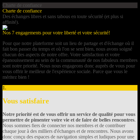
Charte de confiance
Charte de confiance
Des échanges libres et sans tabous en toute sécurité (et plus si
affinité).
Nos 7 engagements pour votre liberté et votre sécurité!
Pour que notre plateforme soit un lieu de partage et d'échange où il
fait bon passer du temps et où l'on se sent bien, nous avons soigné
chacun des aspects de notre offre. Votre satisfaction et votre
épanouissement au sein de la communauté de nos fabuleux membres
sont notre priorité. Nous nous engageons donc auprès de vous pour
vous offrir le meilleur de l'expérience sociale. Parce que vous le
méritez bien !
1.
Vous satisfaire
Notre priorité est de vous offrir un service de qualité pour vous
permettre de pimenter votre vie et de faire de belles rencontres
.
Nous sommes fiers de connecter nos membres et de contribuer
chaque jour à des milliers d'échanges et de rencontres. Nous avons
donc conçu des espaces de navigation simples et ludiques pour une