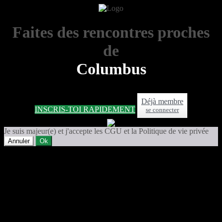
Faites des rencontres proches
de
Columbus
Déjà membre
INSCRIS-TOI RAPIDEMENT
se connecter
Je suis majeur(e) et j'accepte les CGU et la Politique de vie privée
Annuler
Ok