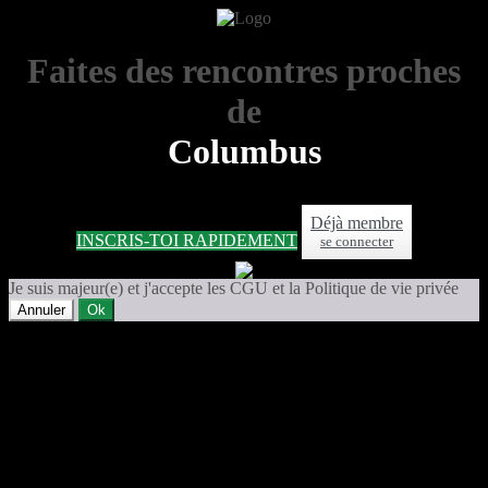
Faites des rencontres proches
de
Columbus
Déjà membre
INSCRIS-TOI RAPIDEMENT
se connecter
Je suis majeur(e) et j'accepte les CGU et la Politique de vie privée
Annuler
Ok