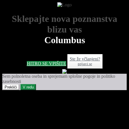
Sklepajte nova poznanstva
blizu vas
Columbus
Ste že včlanjeni?
HITRO SE VPIŠITE
prijavi se
Sem polnoletna oseba in sprejemam splošne pogoje in politiko
zasebnosti
Prekliči
V redu